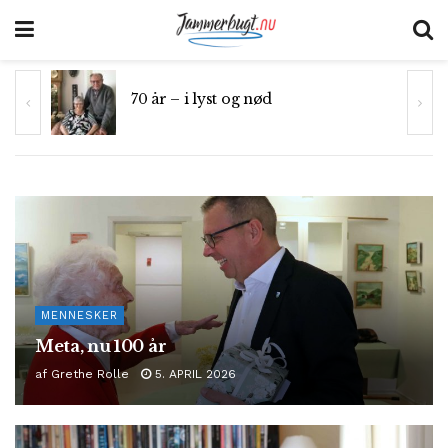
70 år – i lyst og nød
”At løfte i flok” er også en kunst
MENNESKER
Meta, nu 100 år
af
Grethe Rolle
5. APRIL 2026