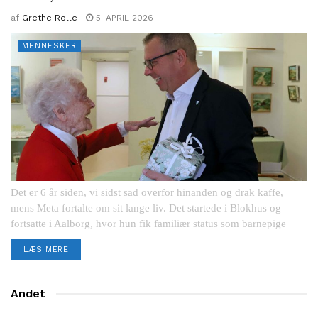
af
Grethe Rolle
5. APRIL 2026
MENNESKER
Det er 6 år siden, vi sidst sad overfor hinanden og drak kaffe,
mens Meta fortalte om sit lange liv. Det startede i Blokhus og
fortsatte i Aalborg, hvor hun fik familiær status som barnepige
og...
LÆS MERE
Andet