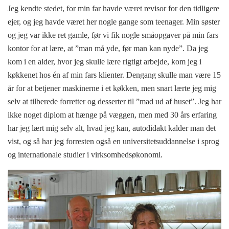
Jeg kendte stedet, for min far havde været revisor for den tidligere
ejer, og jeg havde været her nogle gange som teenager. Min søster
og jeg var ikke ret gamle, før vi fik nogle småopgaver på min fars
kontor for at lære, at ”man må yde, før man kan nyde”. Da jeg
kom i en alder, hvor jeg skulle lære rigtigt arbejde, kom jeg i
køkkenet hos én af min fars klienter. Dengang skulle man være 15
år for at betjener maskinerne i et køkken, men snart lærte jeg mig
selv at tilberede forretter og desserter til ”mad ud af huset”. Jeg har
ikke noget diplom at hænge på væggen, men med 30 års erfaring
har jeg lært mig selv alt, hvad jeg kan, autodidakt kalder man det
vist, og så har jeg forresten også en universitetsuddannelse i sprog
og internationale studier i virksomhedsøkonomi.