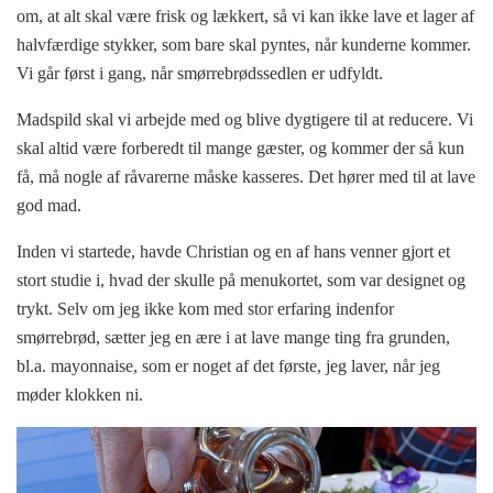
om, at alt skal være frisk og lækkert, så vi kan ikke lave et lager af
halvfærdige stykker, som bare skal pyntes, når kunderne kommer.
Vi går først i gang, når smørrebrødssedlen er udfyldt.
Madspild skal vi arbejde med og blive dygtigere til at reducere. Vi
skal altid være forberedt til mange gæster, og kommer der så kun
få, må nogle af råvarerne måske kasseres. Det hører med til at lave
god mad.
Inden vi startede, havde Christian og en af hans venner gjort et
stort studie i, hvad der skulle på menukortet, som var designet og
trykt. Selv om jeg ikke kom med stor erfaring indenfor
smørrebrød, sætter jeg en ære i at lave mange ting fra grunden,
bl.a. mayonnaise, som er noget af det første, jeg laver, når jeg
møder klokken ni.