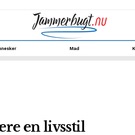
nnesker
Mad
K
re en livsstil