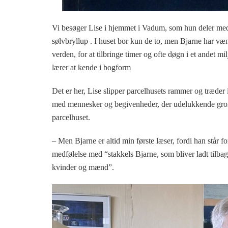
Vi besøger Lise i hjemmet i Vadum, som hun deler med 
sølvbryllup . I huset bor kun de to, men Bjarne har vænne
verden, for at tilbringe timer og ofte døgn i et andet 
lærer at kende i bogform
Det er her, Lise slipper parcelhusets rammer og træder
med mennesker og begivenheder, der udelukkende gror i
parcelhuset.
– Men Bjarne er altid min første læser, fordi han står fo
medfølelse med “stakkels Bjarne, som bliver ladt tilbag
kvinder og mænd”.