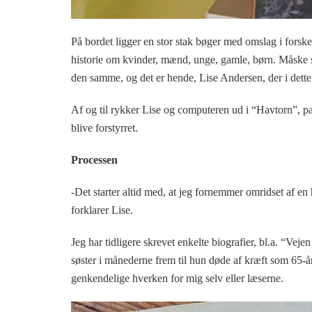
På bordet ligger en stor stak bøger med omslag i fors
historie om kvinder, mænd, unge, gamle, børn. Måske so
den samme, og det er hende, Lise Andersen, der i dette
Af og til rykker Lise og computeren ud i “Havtorn”, pa
blive forstyrret.
Processen
-Det starter altid med, at jeg fornemmer omridset af en
forklarer Lise.
Jeg har tidligere skrevet enkelte biografier, bl.a. “Vej
søster i månederne frem til hun døde af kræft som 65-år
genkendelige hverken for mig selv eller læserne.