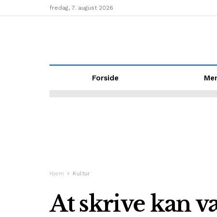
fredag, 7. august 2026
Forside
Me
Hjem
Kultur
At skrive kan væ