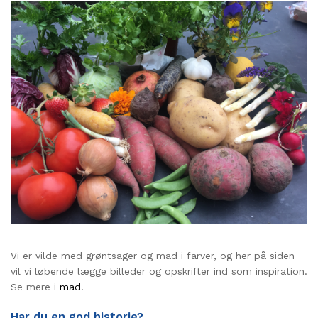
Vi er vilde med grøntsager og mad i farver, og her på siden
vil vi løbende lægge billeder og opskrifter ind som inspiration.
Se mere i
mad
.
Har du en god historie?