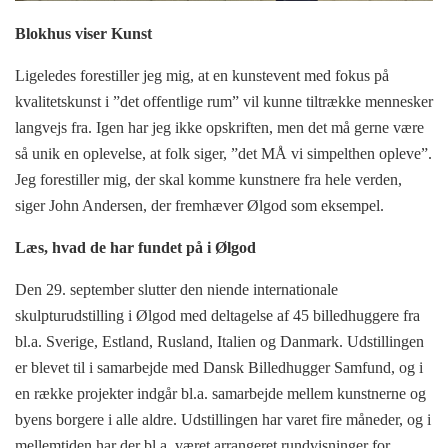
Blokhus viser Kunst
Ligeledes forestiller jeg mig, at en kunstevent med fokus på
kvalitetskunst i ”det offentlige rum” vil kunne tiltrække mennesker
langvejs fra. Igen har jeg ikke opskriften, men det må gerne være
så unik en oplevelse, at folk siger, ”det MÅ vi simpelthen opleve”.
Jeg forestiller mig, der skal komme kunstnere fra hele verden,
siger John Andersen, der fremhæver Ølgod som eksempel.
Læs, hvad de har fundet på i Ølgod
Den 29. september slutter den niende internationale
skulpturudstilling i Ølgod med deltagelse af 45 billedhuggere fra
bl.a. Sverige, Estland, Rusland, Italien og Danmark. Udstillingen
er blevet til i samarbejde med Dansk Billedhugger Samfund, og i
en række projekter indgår bl.a. samarbejde mellem kunstnerne og
byens borgere i alle aldre. Udstillingen har varet fire måneder, og i
mellemtiden har der bl.a. været arrangeret rundvisninger for