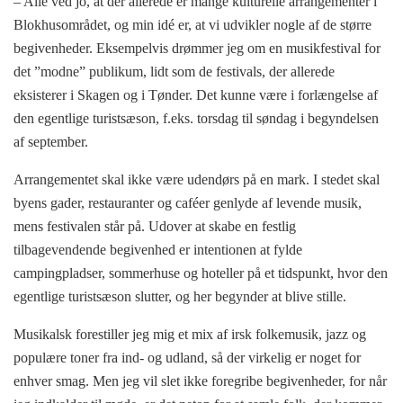
– Alle ved jo, at der allerede er mange kulturelle arrangementer i
Blokhusområdet, og min idé er, at vi udvikler nogle af de større
begivenheder. Eksempelvis drømmer jeg om en musikfestival for
det ”modne” publikum, lidt som de festivals, der allerede
eksisterer i Skagen og i Tønder. Det kunne være i forlængelse af
den egentlige turistsæson, f.eks. torsdag til søndag i begyndelsen
af september.
Arrangementet skal ikke være udendørs på en mark. I stedet skal
byens gader, restauranter og caféer genlyde af levende musik,
mens festivalen står på. Udover at skabe en festlig
tilbagevendende begivenhed er intentionen at fylde
campingpladser, sommerhuse og hoteller på et tidspunkt, hvor den
egentlige turistsæson slutter, og her begynder at blive stille.
Musikalsk forestiller jeg mig et mix af irsk folkemusik, jazz og
populære toner fra ind- og udland, så der virkelig er noget for
enhver smag. Men jeg vil slet ikke foregribe begivenheder, for når