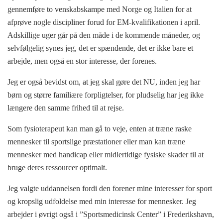
gennemføre to venskabskampe med Norge og Italien for at
afprøve nogle discipliner forud for EM-kvalifikationen i april.
Adskillige uger går på den måde i de kommende måneder, og
selvfølgelig synes jeg, det er spændende, det er ikke bare et
arbejde, men også en stor interesse, der forenes.
Jeg er også bevidst om, at jeg skal gøre det NU, inden jeg har
børn og større familiære forpligtelser, for pludselig har jeg ikke
længere den samme frihed til at rejse.
Som fysioterapeut kan man gå to veje, enten at træne raske
mennesker til sportslige præstationer eller man kan træne
mennesker med handicap eller midlertidige fysiske skader til at
bruge deres ressourcer optimalt.
Jeg valgte uddannelsen fordi den forener mine interesser for sport
og kropslig udfoldelse med min interesse for mennesker. Jeg
arbejder i øvrigt også i ”Sportsmedicinsk Center” i Frederikshavn,