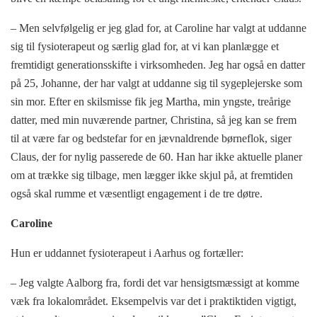
– Men selvfølgelig er jeg glad for, at Caroline har valgt at uddanne
sig til fysioterapeut og særlig glad for, at vi kan planlægge et
fremtidigt generationsskifte i virksomheden. Jeg har også en datter
på 25, Johanne, der har valgt at uddanne sig til sygeplejerske som
sin mor. Efter en skilsmisse fik jeg Martha, min yngste, treårige
datter, med min nuværende partner, Christina, så jeg kan se frem
til at være far og bedstefar for en jævnaldrende børneflok, siger
Claus, der for nylig passerede de 60. Han har ikke aktuelle planer
om at trække sig tilbage, men lægger ikke skjul på, at fremtiden
også skal rumme et væsentligt engagement i de tre døtre.
Caroline
Hun er uddannet fysioterapeut i Aarhus og fortæller:
– Jeg valgte Aalborg fra, fordi det var hensigtsmæssigt at komme
væk fra lokalområdet. Eksempelvis var det i praktiktiden vigtigt,