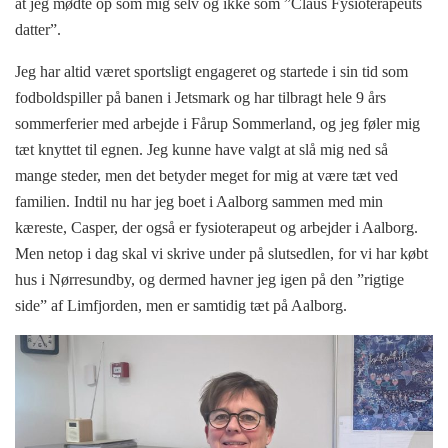
at jeg mødte op som mig selv og ikke som ”Claus Fysioterapeuts
datter”.
Jeg har altid været sportsligt engageret og startede i sin tid som
fodboldspiller på banen i Jetsmark og har tilbragt hele 9 års
sommerferier med arbejde i Fårup Sommerland, og jeg føler mig
tæt knyttet til egnen. Jeg kunne have valgt at slå mig ned så
mange steder, men det betyder meget for mig at være tæt ved
familien. Indtil nu har jeg boet i Aalborg sammen med min
kæreste, Casper, der også er fysioterapeut og arbejder i Aalborg.
Men netop i dag skal vi skrive under på slutsedlen, for vi har købt
hus i Nørresundby, og dermed havner jeg igen på den ”rigtige
side” af Limfjorden, men er samtidig tæt på Aalborg.