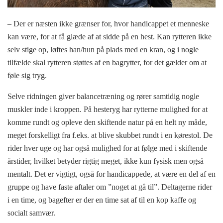
– Der er næsten ikke grænser for, hvor handicappet et menneske
kan være, for at få glæde af at sidde på en hest. Kan rytteren ikke
selv stige op, løftes han/hun på plads med en kran, og i nogle
tilfælde skal rytteren støttes af en bagrytter, for det gælder om at
føle sig tryg.
Selve ridningen giver balancetræning og rører samtidig nogle
muskler inde i kroppen. På hesteryg har rytterne mulighed for at
komme rundt og opleve den skiftende natur på en helt ny måde,
meget forskelligt fra f.eks. at blive skubbet rundt i en kørestol. De
rider hver uge og har også mulighed for at følge med i skiftende
årstider, hvilket betyder rigtig meget, ikke kun fysisk men også
mentalt. Det er vigtigt, også for handicappede, at være en del af en
gruppe og have faste aftaler om ”noget at gå til”. Deltagerne rider
i en time, og bagefter er der en time sat af til en kop kaffe og
socialt samvær.