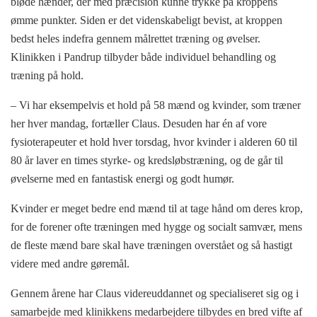
bløde hænder, der med præcision kunne trykke på kroppens
ømme punkter. Siden er det videnskabeligt bevist, at kroppen
bedst heles indefra gennem målrettet træning og øvelser.
Klinikken i Pandrup tilbyder både individuel behandling og
træning på hold.
– Vi har eksempelvis et hold på 58 mænd og kvinder, som træner
her hver mandag, fortæller Claus. Desuden har én af vore
fysioterapeuter et hold hver torsdag, hvor kvinder i alderen 60 til
80 år laver en times styrke- og kredsløbstræning, og de går til
øvelserne med en fantastisk energi og godt humør.
Kvinder er meget bedre end mænd til at tage hånd om deres krop,
for de forener ofte træningen med hygge og socialt samvær, mens
de fleste mænd bare skal have træningen overstået og så hastigt
videre med andre gøremål.
Gennem årene har Claus videreuddannet og specialiseret sig og i
samarbejde med klinikkens medarbejdere tilbydes en bred vifte af