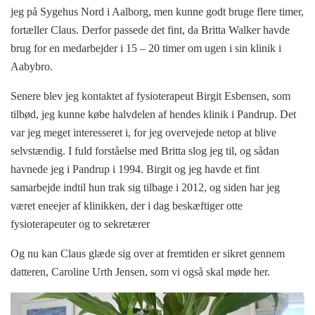
jeg på Sygehus Nord i Aalborg, men kunne godt bruge flere timer,
fortæller Claus. Derfor passede det fint, da Britta Walker havde
brug for en medarbejder i 15 – 20 timer om ugen i sin klinik i
Aabybro.
Senere blev jeg kontaktet af fysioterapeut Birgit Esbensen, som
tilbød, jeg kunne købe halvdelen af hendes klinik i Pandrup. Det
var jeg meget interesseret i, for jeg overvejede netop at blive
selvstændig. I fuld forståelse med Britta slog jeg til, og sådan
havnede jeg i Pandrup i 1994. Birgit og jeg havde et fint
samarbejde indtil hun trak sig tilbage i 2012, og siden har jeg
været eneejer af klinikken, der i dag beskæftiger otte
fysioterapeuter og to sekretærer
Og nu kan Claus glæde sig over at fremtiden er sikret gennem
datteren, Caroline Urth Jensen, som vi også skal møde her.