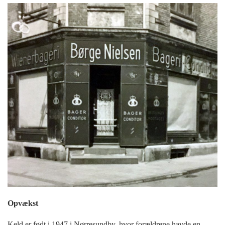
Opvækst
Keld er født i 1947 i Nørresundby, hvor forældrene havde en