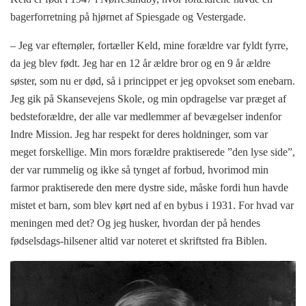
bagerforretning på hjørnet af Spiesgade og Vestergade.
– Jeg var efternøler, fortæller Keld, mine forældre var fyldt fyrre,
da jeg blev født. Jeg har en 12 år ældre bror og en 9 år ældre
søster, som nu er død, så i princippet er jeg opvokset som enebarn.
Jeg gik på Skansevejens Skole, og min opdragelse var præget af
bedsteforældre, der alle var medlemmer af bevægelser indenfor
Indre Mission. Jeg har respekt for deres holdninger, som var
meget forskellige. Min mors forældre praktiserede ”den lyse side”,
der var rummelig og ikke så tynget af forbud, hvorimod min
farmor praktiserede den mere dystre side, måske fordi hun havde
mistet et barn, som blev kørt ned af en bybus i 1931. For hvad var
meningen med det? Og jeg husker, hvordan der på hendes
fødselsdags-hilsener altid var noteret et skriftsted fra Biblen.