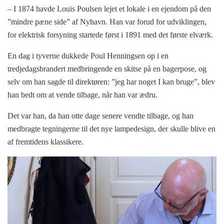
– I 1874 havde Louis Poulsen lejet et lokale i en ejendom på den
”mindre pæne side” af Nyhavn. Han var forud for udviklingen,
for elektrisk forsyning startede først i 1891 med det første elværk.
En dag i tyverne dukkede Poul Henningsen op i en
tredjedagsbrandert medbringende en skitse på en bagerpose, og
selv om han sagde til direktøren: ”jeg har noget I kan bruge”, blev
han bedt om at vende tilbage, når han var ædru.
Det var han, da han otte dage senere vendte tilbage, og han
medbragte tegningerne til det nye lampedesign, der skulle blive en
af fremtidens klassikere.