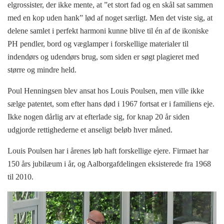
elgrossister, der ikke mente, at ”et stort fad og en skål sat sammen
med en kop uden hank” lød af noget særligt. Men det viste sig, at
delene samlet i perfekt harmoni kunne blive til én af de ikoniske
PH pendler, bord og væglamper i forskellige materialer til
indendørs og udendørs brug, som siden er søgt plagieret med
større og mindre held.
Poul Henningsen blev ansat hos Louis Poulsen, men ville ikke
sælge patentet, som efter hans død i 1967 fortsat er i familiens eje.
Ikke nogen dårlig arv at efterlade sig, for knap 20 år siden
udgjorde rettighederne et anseligt beløb hver måned.
Louis Poulsen har i årenes løb haft forskellige ejere. Firmaet har
150 års jubilæum i år, og Aalborgafdelingen eksisterede fra 1968
til 2010.