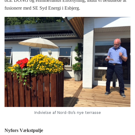
bl.a. DONG og Himmerlands Elforsyning, indtil vi besluttede at
fusionere med SE Syd Energi i Esbjerg.
Indvielse af Nord-Bo’s nye terrasse
Nyfors Vækstpulje