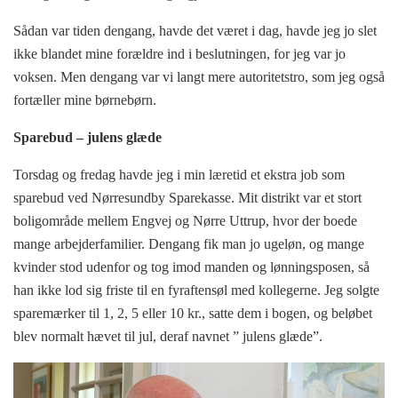
Sådan var tiden dengang, havde det været i dag, havde jeg jo slet
ikke blandet mine forældre ind i beslutningen, for jeg var jo
voksen. Men dengang var vi langt mere autoritetstro, som jeg også
fortæller mine børnebørn.
Sparebud – julens glæde
Torsdag og fredag havde jeg i min læretid et ekstra job som
sparebud ved Nørresundby Sparekasse. Mit distrikt var et stort
boligområde mellem Engvej og Nørre Uttrup, hvor der boede
mange arbejderfamilier. Dengang fik man jo ugeløn, og mange
kvinder stod udenfor og tog imod manden og lønningsposen, så
han ikke lod sig friste til en fyraftensøl med kollegerne. Jeg solgte
sparemærker til 1, 2, 5 eller 10 kr., satte dem i bogen, og beløbet
blev normalt hævet til jul, deraf navnet ” julens glæde”.