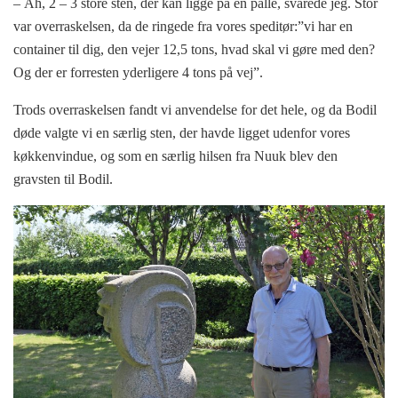
– Åh, 2 – 3 store sten, der kan ligge på en palle, svarede jeg. Stor
var overraskelsen, da de ringede fra vores speditør:”vi har en
container til dig, den vejer 12,5 tons, hvad skal vi gøre med den?
Og der er forresten yderligere 4 tons på vej”.
Trods overraskelsen fandt vi anvendelse for det hele, og da Bodil
døde valgte vi en særlig sten, der havde ligget udenfor vores
køkkenvindue, og som en særlig hilsen fra Nuuk blev den
gravsten til Bodil.