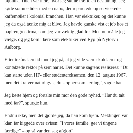
tøjbutik. Tiden var inde, hvor jeg skulle træffe en beslutning. Jeg
kørte somme tider med en nabo, der reparerede og servicerede
kaffemøller i kolonial-branchen. Han var elektriker, og det kunne
jeg da også tænke mig at blive. Jeg havde ganske vist et job hos et
papirengrosfirma, som jeg var vældig glad for. Men nu måtte jeg
vælge, og jeg kom i lære som elektriker ved Ryø på Nytorv i
Aalborg.
Efter tre års læretid fandt jeg på, at jeg ville være skolelærer og
kontaktede rektor på seminariet. Det kunne sagtens realiseres: ”Du
kan starte uden HF- eller studentereksamen, den 12. august 1967,
men det kræver naturligvis, du stopper som lærling”, sagde han.
Jeg kørte hjem og fortalte min mor den gode nyhed. ”Har du talt
med far?”, spurgte hun.
Endnu ikke, men det gjorde jeg, da han kom hjem. Meldingen var
klar, far kiggede over avisen: ”I vores familie, gør vi tingene
færdige” – og så var den sag afgjort”.