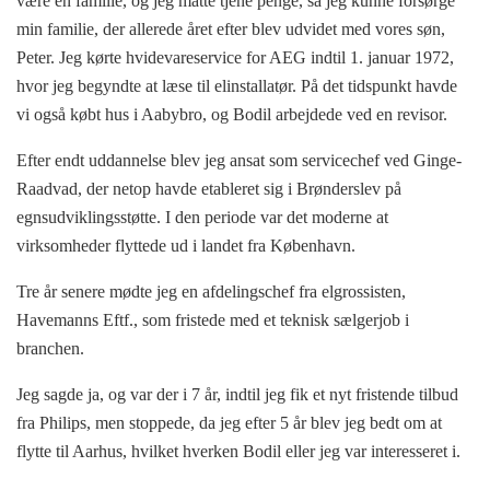
være en familie, og jeg måtte tjene penge, så jeg kunne forsørge
min familie, der allerede året efter blev udvidet med vores søn,
Peter. Jeg kørte hvidevareservice for AEG indtil 1. januar 1972,
hvor jeg begyndte at læse til elinstallatør. På det tidspunkt havde
vi også købt hus i Aabybro, og Bodil arbejdede ved en revisor.
Efter endt uddannelse blev jeg ansat som servicechef ved Ginge-
Raadvad, der netop havde etableret sig i Brønderslev på
egnsudviklingsstøtte. I den periode var det moderne at
virksomheder flyttede ud i landet fra København.
Tre år senere mødte jeg en afdelingschef fra elgrossisten,
Havemanns Eftf., som fristede med et teknisk sælgerjob i
branchen.
Jeg sagde ja, og var der i 7 år, indtil jeg fik et nyt fristende tilbud
fra Philips, men stoppede, da jeg efter 5 år blev jeg bedt om at
flytte til Aarhus, hvilket hverken Bodil eller jeg var interesseret i.