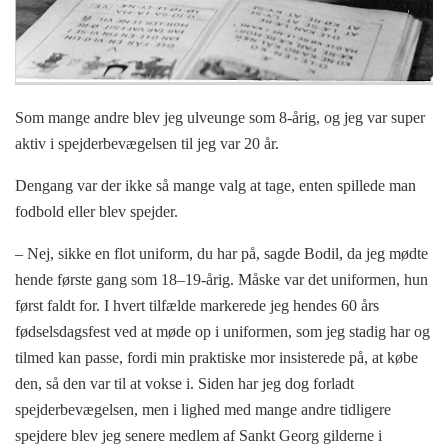
Som mange andre blev jeg ulveunge som 8-årig, og jeg var super
aktiv i spejderbevægelsen til jeg var 20 år.
Dengang var der ikke så mange valg at tage, enten spillede man
fodbold eller blev spejder.
– Nej, sikke en flot uniform, du har på, sagde Bodil, da jeg mødte
hende første gang som 18–19-årig. Måske var det uniformen, hun
først faldt for. I hvert tilfælde markerede jeg hendes 60 års
fødselsdagsfest ved at møde op i uniformen, som jeg stadig har og
tilmed kan passe, fordi min praktiske mor insisterede på, at købe
den, så den var til at vokse i. Siden har jeg dog forladt
spejderbevægelsen, men i lighed med mange andre tidligere
spejdere blev jeg senere medlem af Sankt Georg gilderne i