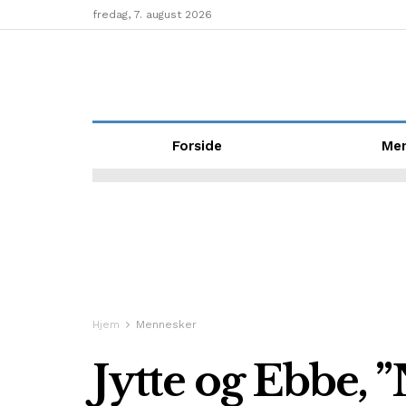
fredag, 7. august 2026
Forside
Me
Hjem
Mennesker
Jytte og Ebbe,