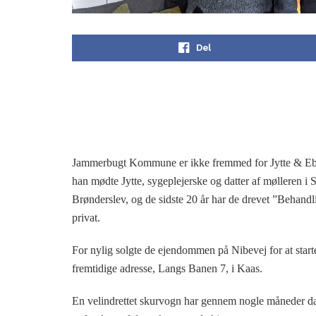
Del
Jammerbugt Kommune er ikke fremmed for Jytte & Ebb
han mødte Jytte, sygeplejerske og datter af mølleren i S
Brønderslev, og de sidste 20 år har de drevet ”Behand
privat.
For nylig solgte de ejendommen på Nibevej for at starte 
fremtidige adresse, Langs Banen 7, i Kaas.
En velindrettet skurvogn har gennem nogle måneder dan