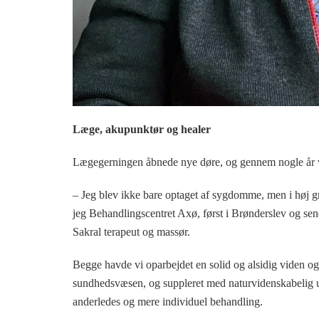
Læge, akupunktør og healer
Lægegerningen åbnede nye døre, og gennem nogle år v
– Jeg blev ikke bare optaget af sygdomme, men i høj 
jeg Behandlingscentret Axø, først i Brønderslev og se
Sakral terapeut og massør.
Begge havde vi oparbejdet en solid og alsidig viden og 
sundhedsvæsen, og suppleret med naturvidenskabelig u
anderledes og mere individuel behandling.