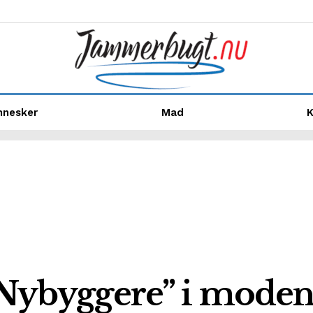
nnesker
Mad
K
 ”Nybyggere” i moden