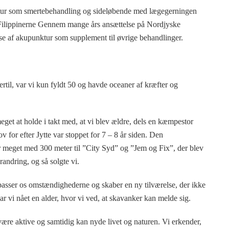
ktur som smertebehandling og sideløbende med lægegerningen
 Filippinerne Gennem mange års ansættelse på Nordjyske
se af akupunktur som supplement til øvrige behandlinger.
ertil, var vi kun fyldt 50 og havde oceaner af kræfter og
get at holde i takt med, at vi blev ældre, dels en kæmpestor
v for efter Jytte var stoppet for 7 – 8 år siden. Den
r meget med 300 meter til ”City Syd” og ”Jem og Fix”, der blev
randring, og så solgte vi.
tilpasser os omstændighederne og skaber en ny tilværelse, der ikke
r vi nået en alder, hvor vi ved, at skavanker kan melde sig.
n være aktive og samtidig kan nyde livet og naturen. Vi erkender,