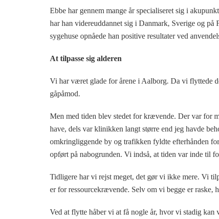
Ebbe har gennem mange år specialiseret sig i akupun
har han videreuddannet sig i Danmark, Sverige og på
sygehuse opnåede han positive resultater ved anvendel
At tilpasse sig alderen
Vi har været glade for årene i Aalborg. Da vi flyttede d
gåpåmod.
Men med tiden blev stedet for krævende. Der var for me
have, dels var klinikken langt større end jeg havde beho
omkringliggende by og trafikken fyldte efterhånden fo
opført på nabogrunden. Vi indså, at tiden var inde til fo
Tidligere har vi rejst meget, det gør vi ikke mere. Vi 
er for ressourcekrævende. Selv om vi begge er raske, ha
Ved at flytte håber vi at få nogle år, hvor vi stadig ka