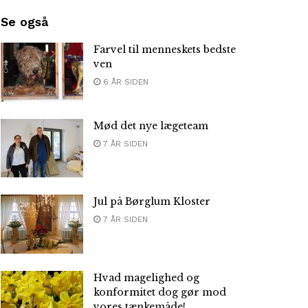
Se også
Farvel til menneskets bedste
ven
6 ÅR SIDEN
Mød det nye lægeteam
7 ÅR SIDEN
Jul på Børglum Kloster
7 ÅR SIDEN
Hvad magelighed og
konformitet dog gør mod
vores tænkemåde!