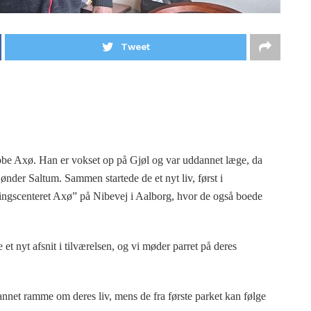
Tweet
e Axø. Han er vokset op på Gjøl og var uddannet læge, da
ønder Saltum. Sammen startede de et nyt liv, først i
lingscenteret Axø” på Nibevej i Aalborg, hvor de også boede
et nyt afsnit i tilværelsen, og vi møder parret på deres
net ramme om deres liv, mens de fra første parket kan følge