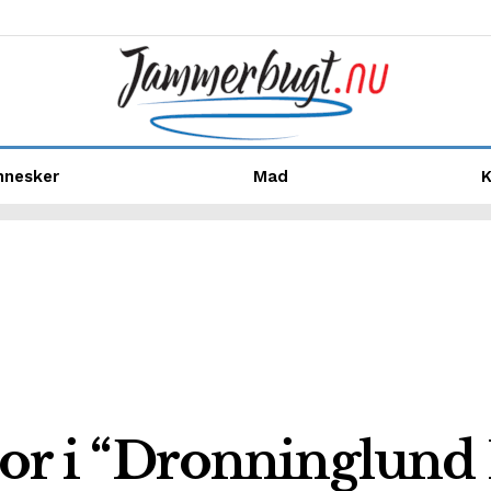
nnesker
Mad
K
ror i “Dronninglund