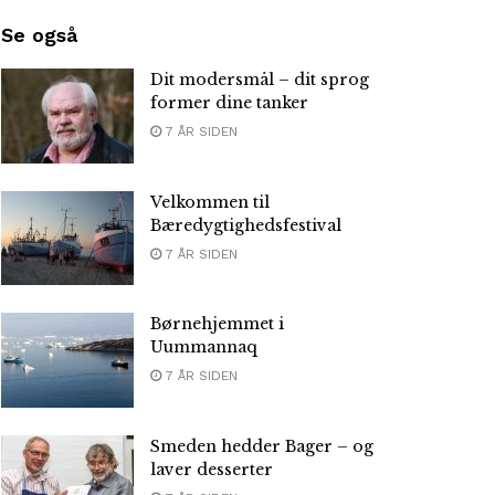
Se også
Dit modersmål – dit sprog
former dine tanker
7 ÅR SIDEN
Velkommen til
Bæredygtighedsfestival
7 ÅR SIDEN
Børnehjemmet i
Uummannaq
7 ÅR SIDEN
Smeden hedder Bager – og
laver desserter