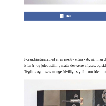
Del
Forandringsparathed er en positiv egenskab, når man 
Efterår- og juleudstilling måtte desværre aflyses, og s
Teglhus og husets mange frivillige sig til – omsider –