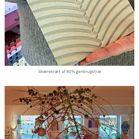
Skærebræt af 80% genbrugstræ