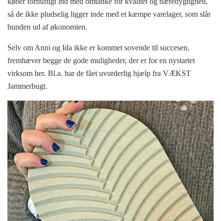
køber fornuftigt ind med omtanke for kvalitet og bæredygtighed,
så de ikke pludselig ligger inde med et kæmpe varelager, som slår
bunden ud af økonomien.
Selv om Anni og Ida ikke er kommet sovende til succesen,
fremhæver begge de gode muligheder, der er for en nystartet
virksom her. Bl.a. har de fået uvurderlig hjælp fra VÆKST
Jammerbugt.