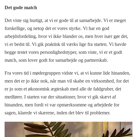
Det gode match
Det viste sig hurtigt, at vi er gode til at samarbejde. Vi er meget
forskellige, og netop det er vores styrke. Vi har en god
arbejdsfordeling, hvor vi ikke blander os, men hver især gør det,
vi er bedst til. Vi gik praktisk til værks lige fra starten. Vi havde
begge testet vores personlighedstyper, som viste, vi er et godt
match, som lover godt for samarbejde og partnerskab.
Fra vores tid i mødregruppen vidste vi, at vi kunne lide hinanden,
men det er jo ikke nok, når man vil skabe en virksomhed, for det
er jo som et økonomisk ægteskab med alle de faldgruber, det
medfører. I starten var der situationer, hvor vi gik skævt af
hinanden, men fordi vi var opmærksomme og arbejdede for
sagen, klarede vi skærene, inden det blev til problemer.