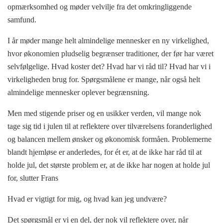
opmærksomhed og møder velvilje fra det omkringliggende
samfund.
I år møder mange helt almindelige mennesker en ny virkelighed,
hvor økonomien pludselig begrænser traditioner, der før har været
selvfølgelige. Hvad koster det? Hvad har vi råd til? Hvad har vi i
virkeligheden brug for. Spørgsmålene er mange, når også helt
almindelige mennesker oplever begrænsning.
Men med stigende priser og en usikker verden, vil mange nok
tage sig tid i julen til at reflektere over tilværelsens foranderlighed
og balancen mellem ønsker og økonomisk formåen. Problemerne
blandt hjemløse er anderledes, for ét er, at de ikke har råd til at
holde jul, det største problem er, at de ikke har nogen at holde jul
for, slutter Frans
Hvad er vigtigt for mig, og hvad kan jeg undvære?
Det spørgsmål er vi en del, der nok vil reflektere over, når