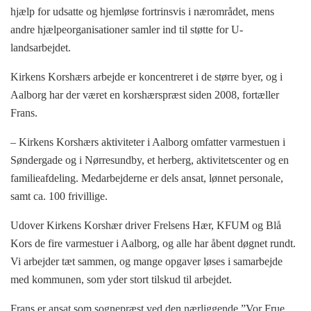
hjælp for udsatte og hjemløse fortrinsvis i nærområdet, mens
andre hjælpeorganisationer samler ind til støtte for U-
landsarbejdet.
Kirkens Korshærs arbejde er koncentreret i de større byer, og i
Aalborg har der været en korshærspræst siden 2008, fortæller
Frans.
– Kirkens Korshærs aktiviteter i Aalborg omfatter varmestuen i
Søndergade og i Nørresundby, et herberg, aktivitetscenter og en
familieafdeling. Medarbejderne er dels ansat, lønnet personale,
samt ca. 100 frivillige.
Udover Kirkens Korshær driver Frelsens Hær, KFUM og Blå
Kors de fire varmestuer i Aalborg, og alle har åbent døgnet rundt.
Vi arbejder tæt sammen, og mange opgaver løses i samarbejde
med kommunen, som yder stort tilskud til arbejdet.
Frans er ansat som sognepræst ved den nærliggende ”Vor Frue