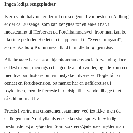
Ingen ledige sengepladser
Især i vinterhalvåret er der rift om sengene. I varmestuen i Aalborg
er der ca. 20 senge, som kan benyttes for en enkelt nat, i
modsætning til Herberget på Forchhammersvej, hvor man kan bo
i kortere perioder. Stedet er et supplement til ”Svenstrupgaard”,
som er Aalborg Kommunes tilbud til midlertidig hjemløse.
Alle brugere har en sag i hjemkommunens socialforvaltning. Der
er flest mænd, men også et stigende antal kvinder, og alle kommer
med hver sin historie om en mislykket tilværelse. Nogle få har
opnået en førtidspension, og mange har en uafklaret sag i
psykiatrien, men de færreste har udsigt til at vende tilbage til et
såkaldt normalt liv.
Præcis hvorfra mit engagement stammer, ved jeg ikke, men da
stillingen som Nordjyllands eneste korshærspræst blev ledig,
besluttede jeg at søge den. Som korshærs/gadepræst møder man