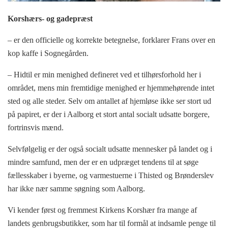
Korshærs- og gadepræst
– er den officielle og korrekte betegnelse, forklarer Frans over en
kop kaffe i Sognegården.
– Hidtil er min menighed defineret ved et tilhørsforhold her i
området, mens min fremtidige menighed er hjemmehørende intet
sted og alle steder. Selv om antallet af hjemløse ikke ser stort ud
på papiret, er der i Aalborg et stort antal socialt udsatte borgere,
fortrinsvis mænd.
Selvfølgelig er der også socialt udsatte mennesker på landet og i
mindre samfund, men der er en udpræget tendens til at søge
fællesskaber i byerne, og varmestuerne i Thisted og Brønderslev
har ikke nær samme søgning som Aalborg.
Vi kender først og fremmest Kirkens Korshær fra mange af
landets genbrugsbutikker, som har til formål at indsamle penge til