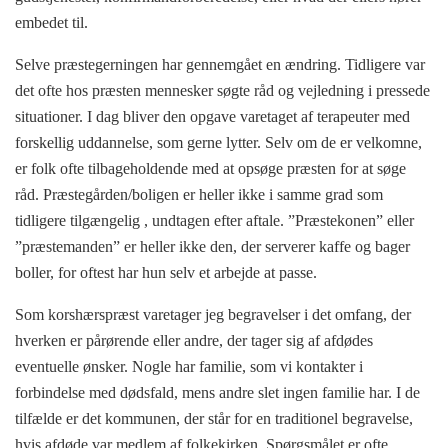
embedet til.
Selve præstegerningen har gennemgået en ændring. Tidligere var
det ofte hos præsten mennesker søgte råd og vejledning i pressede
situationer. I dag bliver den opgave varetaget af terapeuter med
forskellig uddannelse, som gerne lytter. Selv om de er velkomne,
er folk ofte tilbageholdende med at opsøge præsten for at søge
råd. Præstegården/boligen er heller ikke i samme grad som
tidligere tilgængelig , undtagen efter aftale. ”Præstekonen” eller
”præstemanden” er heller ikke den, der serverer kaffe og bager
boller, for oftest har hun selv et arbejde at passe.
Som korshærspræst varetager jeg begravelser i det omfang, der
hverken er pårørende eller andre, der tager sig af afdødes
eventuelle ønsker. Nogle har familie, som vi kontakter i
forbindelse med dødsfald, mens andre slet ingen familie har. I de
tilfælde er det kommunen, der står for en traditionel begravelse,
hvis afdøde var medlem af folkekirken. Spørgsmålet er ofte