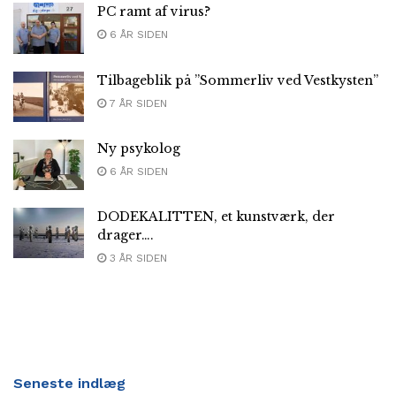
PC ramt af virus?
6 ÅR SIDEN
Tilbageblik på ”Sommerliv ved Vestkysten”
7 ÅR SIDEN
Ny psykolog
6 ÅR SIDEN
DODEKALITTEN, et kunstværk, der
drager….
3 ÅR SIDEN
Seneste indlæg