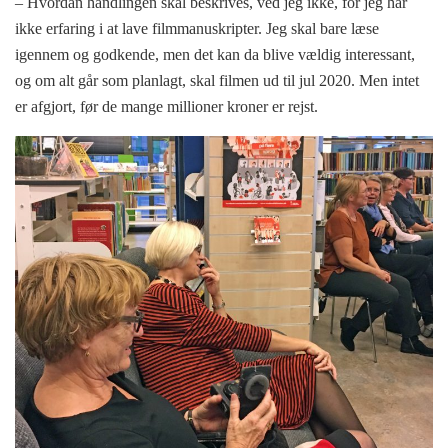
– Hvordan handlingen skal beskrives, ved jeg ikke, for jeg har
ikke erfaring i at lave filmmanuskripter. Jeg skal bare læse
igennem og godkende, men det kan da blive vældig interessant,
og om alt går som planlagt, skal filmen ud til jul 2020. Men intet
er afgjort, før de mange millioner kroner er rejst.