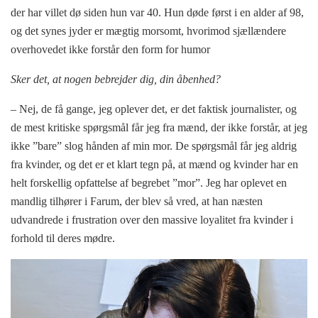
der har villet dø siden hun var 40. Hun døde først i en alder af 98,
og det synes jyder er mægtig morsomt, hvorimod sjællændere
overhovedet ikke forstår den form for humor
Sker det, at nogen bebrejder dig, din åbenhed?
– Nej, de få gange, jeg oplever det, er det faktisk journalister, og
de mest kritiske spørgsmål får jeg fra mænd, der ikke forstår, at jeg
ikke ”bare” slog hånden af min mor. De spørgsmål får jeg aldrig
fra kvinder, og det er et klart tegn på, at mænd og kvinder har en
helt forskellig opfattelse af begrebet ”mor”. Jeg har oplevet en
mandlig tilhører i Farum, der blev så vred, at han næsten
udvandrede i frustration over den massive loyalitet fra kvinder i
forhold til deres mødre.