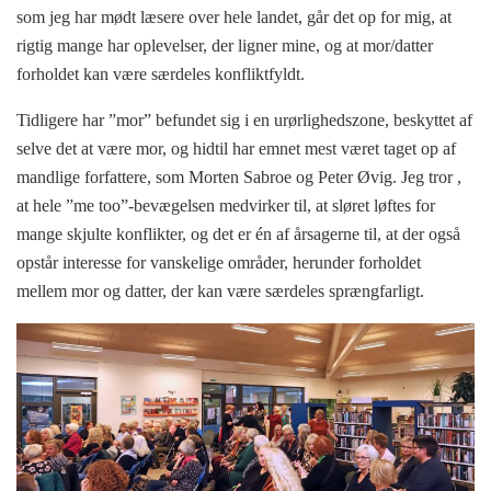
som jeg har mødt læsere over hele landet, går det op for mig, at
rigtig mange har oplevelser, der ligner mine, og at mor/datter
forholdet kan være særdeles konfliktfyldt.
Tidligere har ”mor” befundet sig i en urørlighedszone, beskyttet af
selve det at være mor, og hidtil har emnet mest været taget op af
mandlige forfattere, som Morten Sabroe og Peter Øvig. Jeg tror ,
at hele ”me too”-bevægelsen medvirker til, at sløret løftes for
mange skjulte konflikter, og det er én af årsagerne til, at der også
opstår interesse for vanskelige områder, herunder forholdet
mellem mor og datter, der kan være særdeles sprængfarligt.