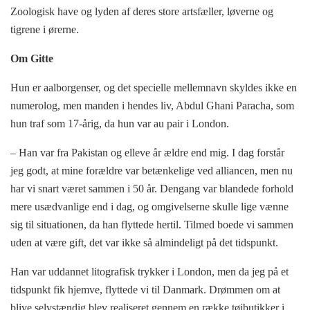
Zoologisk have og lyden af deres store artsfæller, løverne og
tigrene i ørerne.
Om Gitte
Hun er aalborgenser, og det specielle mellemnavn skyldes ikke en
numerolog, men manden i hendes liv, Abdul Ghani Paracha, som
hun traf som 17-årig, da hun var au pair i London.
– Han var fra Pakistan og elleve år ældre end mig. I dag forstår
jeg godt, at mine forældre var betænkelige ved alliancen, men nu
har vi snart været sammen i 50 år. Dengang var blandede forhold
mere usædvanlige end i dag, og omgivelserne skulle lige vænne
sig til situationen, da han flyttede hertil. Tilmed boede vi sammen
uden at være gift, det var ikke så almindeligt på det tidspunkt.
Han var uddannet litografisk trykker i London, men da jeg på et
tidspunkt fik hjemve, flyttede vi til Danmark. Drømmen om at
blive selvstændig blev realiseret gennem en række tøjbutikker i