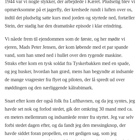
1944 var vi nogle stykker, der arbejdede i Kæret. Pludselig blev vi
opmærksomme på et jagerfly, der kredsede rundt i luften over os,
indtil det pludselig satte kurs mod jorden og styrtede ned, fortæller
Stein, der stadig har den dramatiske episode i klar erindring.
Vi nåede frem til ejendommen som de første, og her mødte vi
ejeren, Mads Peter Jensen, der kom løbende med et par spande
vand, som han smed ned i hullet over den rygende maskine.
Straks efter kom en tysk soldat fra Tyskerbakken med en spade,
og jeg husker, hvordan han græd, mens han begyndte at indsamle
de mange vragrester fra flyet og piloten, der lå spredt ud over
møddingen og den nærliggende kålrabimark.
Snart efter kom der også folk fra Lufthavnen, og da jeg syntes, jeg
havde set nok og forlod stedet, gik der omkring 30 mand med ca.
en meters mellemrum og indsamlede rester fra styrtet. Jeg var selv
forbi stedet dagen efter, og da fandt jeg den messingknop, der
havde siddet foran propellen, en ret gedigen sag, som jeg