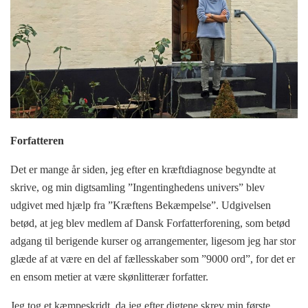
Forfatteren
Det er mange år siden, jeg efter en kræftdiagnose begyndte at
skrive, og min digtsamling ”Ingentinghedens univers” blev
udgivet med hjælp fra ”Kræftens Bekæmpelse”. Udgivelsen
betød, at jeg blev medlem af Dansk Forfatterforening, som betød
adgang til berigende kurser og arrangementer, ligesom jeg har stor
glæde af at være en del af fællesskaber som ”9000 ord”, for det er
en ensom metier at være skønlitterær forfatter.
Jeg tog et kæmpeskridt, da jeg efter digtene skrev min første