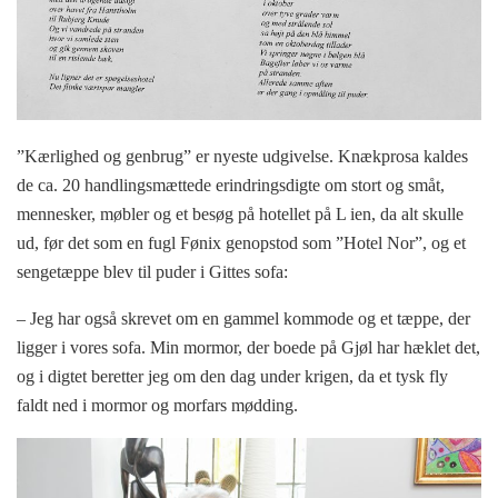
”Kærlighed og genbrug” er nyeste udgivelse. Knækprosa kaldes
de ca. 20 handlingsmættede erindringsdigte om stort og småt,
mennesker, møbler og et besøg på hotellet på L ien, da alt skulle
ud, før det som en fugl Fønix genopstod som ”Hotel Nor”, og et
sengetæppe blev til puder i Gittes sofa:
– Jeg har også skrevet om en gammel kommode og et tæppe, der
ligger i vores sofa. Min mormor, der boede på Gjøl har hæklet det,
og i digtet beretter jeg om den dag under krigen, da et tysk fly
faldt ned i mormor og morfars mødding.