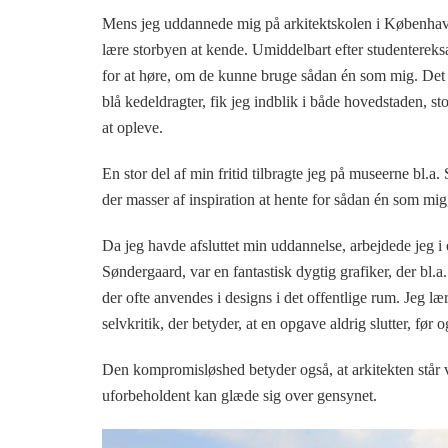
Mens jeg uddannede mig på arkitektskolen i København, 
lære storbyen at kende. Umiddelbart efter studentere
for at høre, om de kunne bruge sådan én som mig. Det 
blå kedeldragter, fik jeg indblik i både hovedstaden, 
at opleve.
En stor del af min fritid tilbragte jeg på museerne bl
der masser af inspiration at hente for sådan én som mig,
Da jeg havde afsluttet min uddannelse, arbejdede jeg i 
Søndergaard, var en fantastisk dygtig grafiker, der bl.a.
der ofte anvendes i designs i det offentlige rum. Jeg læ
selvkritik, der betyder, at en opgave aldrig slutter, før 
Den kompromisløshed betyder også, at arkitekten står ved
uforbeholdent kan glæde sig over gensynet.