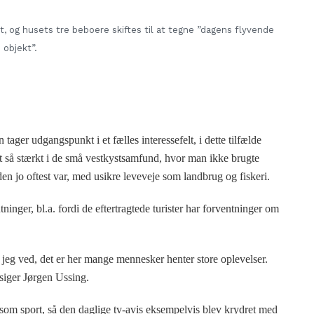
t, og husets tre beboere skiftes til at tegne ”dagens flyvende
objekt”.
tager udgangspunkt i et fælles interessefelt, i dette tilfælde
et så stærkt i de små vestkystsamfund, hvor man ikke brugte
n jo oftest var, med usikre leveveje som landbrug og fiskeri.
inger, bl.a. fordi de eftertragtede turister har forventninger om
r jeg ved, det er her mange mennesker henter store oplevelser.
 siger Jørgen Ussing.
som sport, så den daglige tv-avis eksempelvis blev krydret med