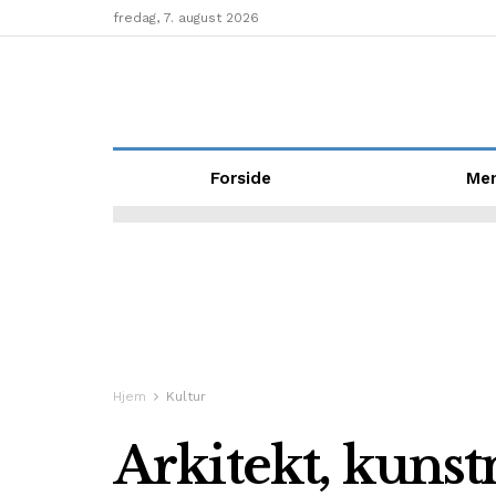
fredag, 7. august 2026
Forside
Me
Hjem
Kultur
Arkitekt, kunst