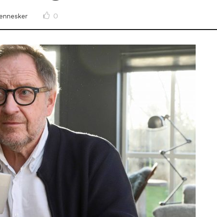
0
ennesker