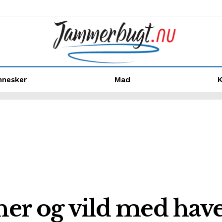
nnesker
Mad
K
ner og vild med have