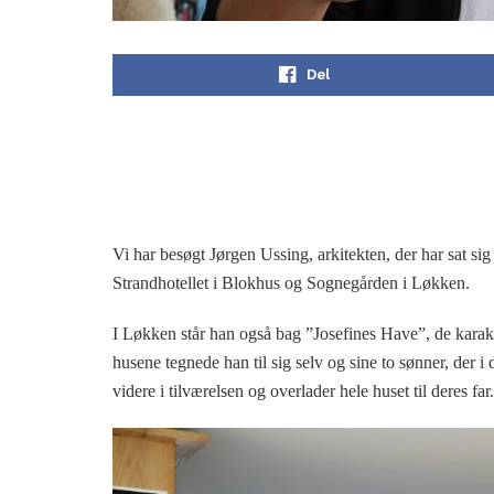
Del
Vi har besøgt Jørgen Ussing, arkitekten, der har sat s
Strandhotellet i Blokhus og Sognegården i Løkken.
I Løkken står han også bag ”Josefines Have”, de karakte
husene tegnede han til sig selv og sine to sønner, der i d
videre i tilværelsen og overlader hele huset til deres far.