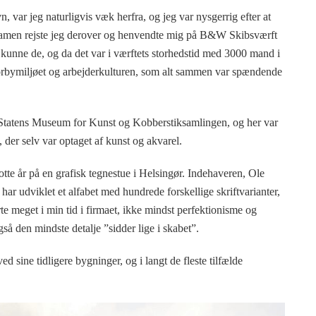
var jeg naturligvis væk herfra, og jeg var nysgerrig efter at
ksamen rejste jeg derover og henvendte mig på B&W Skibsværft
kunne de, og da det var i værftets storhedstid med 3000 mand i
storbymiljøet og arbejderkulturen, som alt sammen var spændende
.a. Statens Museum for Kunst og Kobberstiksamlingen, og her var
 der selv var optaget af kunst og akvarel.
otte år på en grafisk tegnestue i Helsingør. Indehaveren, Ole
 har udviklet et alfabet med hundrede forskellige skriftvarianter,
rte meget i min tid i firmaet, ikke mindst perfektionisme og
også den mindste detalje ”sidder lige i skabet”.
 sine tidligere bygninger, og i langt de fleste tilfælde