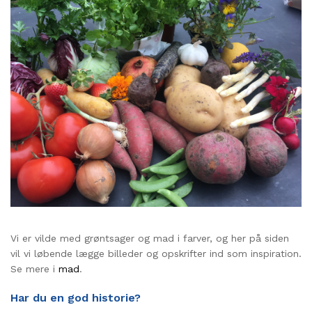
Vi er vilde med grøntsager og mad i farver, og her på siden
vil vi løbende lægge billeder og opskrifter ind som inspiration.
Se mere i
mad
.
Har du en god historie?