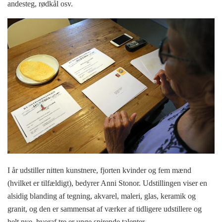
andesteg, rødkål osv.
I år udstiller nitten kunstnere, fjorten kvinder og fem mænd
(hvilket er tilfældigt), bedyrer Anni Stonor. Udstillingen viser en
alsidig blanding af tegning, akvarel, maleri, glas, keramik og
granit, og den er sammensat af værker af tidligere udstillere og
helt nye, hvoraf tre er unge spirende talenter.