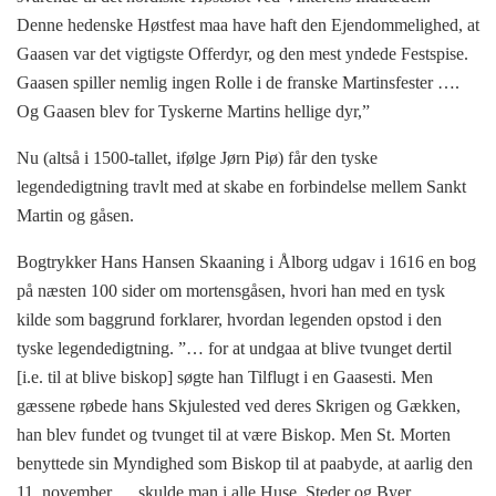
Denne hedenske Høstfest maa have haft den Ejendommelighed, at
Gaasen var det vigtigste Offerdyr, og den mest yndede Festspise.
Gaasen spiller nemlig ingen Rolle i de franske Martinsfester ….
Og Gaasen blev for Tyskerne Martins hellige dyr,”
Nu (altså i 1500-tallet, ifølge Jørn Piø) får den tyske
legendedigtning travlt med at skabe en forbindelse mellem Sankt
Martin og gåsen.
Bogtrykker Hans Hansen Skaaning i Ålborg udgav i 1616 en bog
på næsten 100 sider om mortensgåsen, hvori han med en tysk
kilde som baggrund forklarer, hvordan legenden opstod i den
tyske legendedigtning. ”… for at undgaa at blive tvunget dertil
[i.e. til at blive biskop] søgte han Tilflugt i en Gaasesti. Men
gæssene røbede hans Skjulested ved deres Skrigen og Gækken,
han blev fundet og tvunget til at være Biskop. Men St. Morten
benyttede sin Myndighed som Biskop til at paabyde, at aarlig den
11. november … skulde man i alle Huse, Steder og Byer,