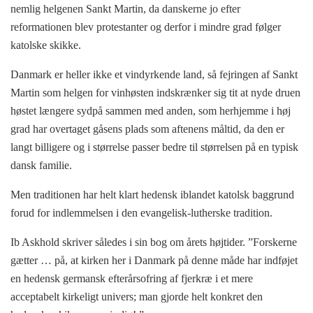
nemlig helgenen Sankt Martin, da danskerne jo efter
reformationen blev protestanter og derfor i mindre grad følger
katolske skikke.
Danmark er heller ikke et vindyrkende land, så fejringen af Sankt
Martin som helgen for vinhøsten indskrænker sig tit at nyde druen
høstet længere sydpå sammen med anden, som herhjemme i høj
grad har overtaget gåsens plads som aftenens måltid, da den er
langt billigere og i størrelse passer bedre til størrelsen på en typisk
dansk familie.
Men traditionen har helt klart hedensk iblandet katolsk baggrund
forud for indlemmelsen i den evangelisk-lutherske tradition.
Ib Askhold skriver således i sin bog om årets højtider. ”Forskerne
gætter … på, at kirken her i Danmark på denne måde har indføjet
en hedensk germansk efterårsofring af fjerkræ i et mere
acceptabelt kirkeligt univers; man gjorde helt konkret den