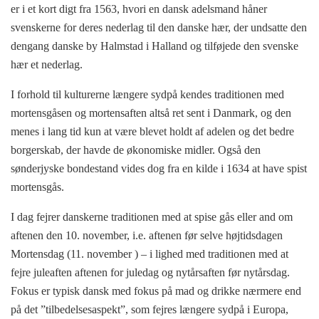
er i et kort digt fra 1563, hvori en dansk adelsmand håner
svenskerne for deres nederlag til den danske hær, der undsatte den
dengang danske by Halmstad i Halland og tilføjede den svenske
hær et nederlag.
I forhold til kulturerne længere sydpå kendes traditionen med
mortensgåsen og mortensaften altså ret sent i Danmark, og den
menes i lang tid kun at være blevet holdt af adelen og det bedre
borgerskab, der havde de økonomiske midler. Også den
sønderjyske bondestand vides dog fra en kilde i 1634 at have spist
mortensgås.
I dag fejrer danskerne traditionen med at spise gås eller and om
aftenen den 10. november, i.e. aftenen før selve højtidsdagen
Mortensdag (11. november ) – i lighed med traditionen med at
fejre juleaften aftenen for juledag og nytårsaften før nytårsdag.
Fokus er typisk dansk med fokus på mad og drikke nærmere end
på det ”tilbedelsesaspekt”, som fejres længere sydpå i Europa,