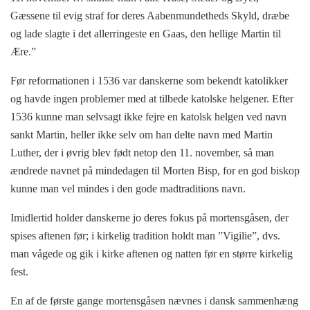
Gæssene til evig straf for deres Aabenmundetheds Skyld, dræbe
og lade slagte i det allerringeste en Gaas, den hellige Martin til
Ære.”
Før reformationen i 1536 var danskerne som bekendt katolikker
og havde ingen problemer med at tilbede katolske helgener. Efter
1536 kunne man selvsagt ikke fejre en katolsk helgen ved navn
sankt Martin, heller ikke selv om han delte navn med Martin
Luther, der i øvrig blev født netop den 11. november, så man
ændrede navnet på mindedagen til Morten Bisp, for en god biskop
kunne man vel mindes i den gode madtraditions navn.
Imidlertid holder danskerne jo deres fokus på mortensgåsen, der
spises aftenen før; i kirkelig tradition holdt man ”Vigilie”, dvs.
man vågede og gik i kirke aftenen og natten før en større kirkelig
fest.
En af de første gange mortensgåsen nævnes i dansk sammenhæng