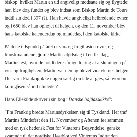
biskop, hvilket Martin en tid angiveligt modsatte sig og flygtede;
han blev dog fundet og blev indsat som Biskop Martin de Tours
indtil sin død i 397 (?). Han havde angiveligt helbredende evner,
og i 650 blev han ophøjet til helgen, og den 11. november blev
hans katolske kalenderdag og mindedag i den katolske kirke.
På dette tidspunkt på året er vin- og frugthøsten ovre, og
franskmændene gjorde Martins dødsdag til en festdag,
Martinsfest, hvor de holdt deres årlige fejring af afslutningen på
vin- og frugthøsten. Martin var nemlig blevet vinavlernes helgen.
Der var i Frankrig ikke nogen særlig omtale af gæs, så hvordan
kom gåsen så ind i billedet?
Hans Ellekilde skriver i sin bog ”
Danske højtidsskikke
”:
”Fra Frankrig bredte Martinsdyrkelsen sig til Tyskland. Her traf
Martins Mindefest den 11. November og Aftenen før sammen
med en tysk hedensk Fest for Vinterens Begyndelse, ganske
svarende til det nordiske Høstblot ved Vinterens Indtræden.