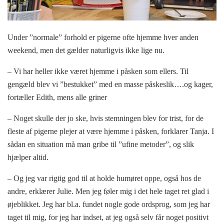
Under ”normale” forhold er pigerne ofte hjemme hver anden
weekend, men det gælder naturligvis ikke lige nu.
– Vi har heller ikke været hjemme i påsken som ellers. Til
gengæld blev vi ”bestukket” med en masse påskeslik….og kager,
fortæller Edith, mens alle griner
– Noget skulle der jo ske, hvis stemningen blev for trist, for de
fleste af pigerne plejer at være hjemme i påsken, forklarer Tanja. I
sådan en situation må man gribe til ”ufine metoder”, og slik
hjælper altid.
– Og jeg var rigtig god til at holde humøret oppe, også hos de
andre, erklærer Julie. Men jeg føler mig i det hele taget ret glad i
øjeblikket. Jeg har bl.a. fundet nogle gode ordsprog, som jeg har
taget til mig, for jeg har indset, at jeg også selv får noget positivt