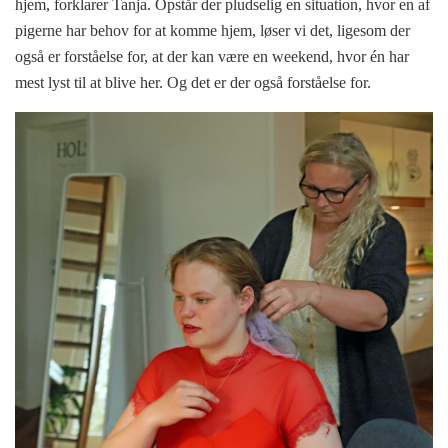
hjem, forklarer Tanja. Opstår der pludselig en situation, hvor en af
pigerne har behov for at komme hjem, løser vi det, ligesom der
også er forståelse for, at der kan være en weekend, hvor én har
mest lyst til at blive her. Og det er der også forståelse for.