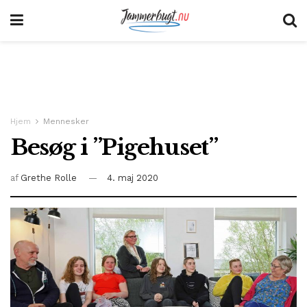
Hjem
Mennesker
Besøg i ”Pigehuset”
af
Grethe Rolle
4. maj 2020