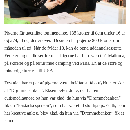
Pigerne får ugentlige lommepenge, 135 kroner til dem under 16 år
og 274, til de, der er over.. Desuden får pigerne 800 kroner om
måneden til tøj. Når de fylder 18, kan de opnå uddannelsesstøtte.
Ferie er noget alle ser frem til. Pigerne har bl.a. været på Mallorca,
på skiferie og på biltur med camping ved Paris. Én af de store og
minderige ture gik til USA.
Desuden har et par af pigerne været heldige at få opfyldt et ønske
af ”Drømmebanken”. Eksempelvis Julie, der har en
autismediagnose og hun var glad, da hun via ”Drømmebanken”
fik en ”forståelsesperson”, som har været til stor hjælp..Edith, som
har kreative anlæg, blev glad, da hun via ”Drømmebanken” fik et
kamera.