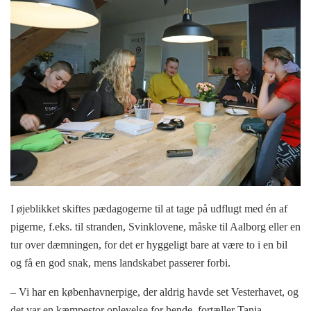
I øjeblikket skiftes pædagogerne til at tage på udflugt med én af
pigerne, f.eks. til stranden, Svinklovene, måske til Aalborg eller en
tur over dæmningen, for det er hyggeligt bare at være to i en bil
og få en god snak, mens landskabet passerer forbi.
– Vi har en københavnerpige, der aldrig havde set Vesterhavet, og
det var en kæmpestor oplevelse for hende, fortæller Tanja.