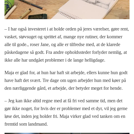
– I har også investeret i at holde orden på jeres værelser, gøre rent,
vasket, støvsuget og sprittet af, mange nye rutiner, der kommer
alle til gode., roser Jane, og alle er tilfredse med, at de klarede
påskedagene så godt. Fra andre opholdssteder forlyder nemlig, at
ikke alle har undgået problemer i de lange helligdage.
Maja er glad for, at hun har haft sit arbejde, ellers kunne hun godt
have haft det svært. Tre dage om ugen arbejder hun med køer på
den nærliggende gård, et arbejde, der betyder meget for hende.
– Jeg kan ikke altid regne med at få fri ved samme tid, men det
gør ikke noget, for hvis der er problemer med et dyr, vil jeg gerne
løse det, inden jeg holder fri. Maja virker glad ved tanken om en
fremtid som landmand.