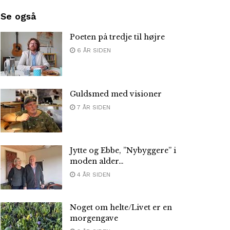
Se også
Poeten på tredje til højre
6 ÅR SIDEN
Guldsmed med visioner
7 ÅR SIDEN
Jytte og Ebbe, ”Nybyggere” i
moden alder…
4 ÅR SIDEN
Noget om helte/Livet er en
morgengave