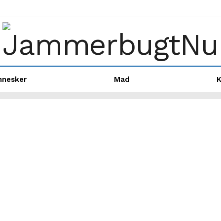
nnesker
Mad
K