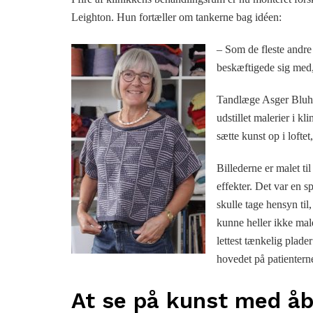
Leighton. Hun fortæller om tankerne bag idéen:
– Som de fleste andre 
beskæftigede sig med
Tandlæge Asger Bluhme
udstillet malerier i k
sætte kunst op i lofte
Billederne er malet t
effekter. Det var en 
skulle tage hensyn til
kunne heller ikke mal
lettest tænkelig plader
hovedet på patienterne
At se på kunst med å