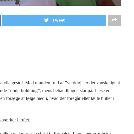
Tweet
tandlægestol. Med munden fuld af ”værktøj” er det vanskeligt at
 finde ”underholdning”, mens behandlingen står på. Læse er
en forsøge at følge med i, hvad der foregår eller tælle huller i
tværker i loftet.
ellige malerier, alle skabt til formålet af kunstneren Vibeke