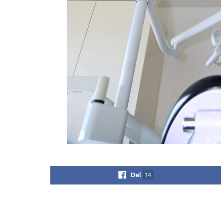
Del
14