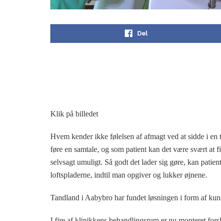
Del
Klik på billedet
Hvem kender ikke følelsen af afmagt ved at sidde i en 
føre en samtale, og som patient kan det være svært at
selvsagt umuligt. Så godt det lader sig gøre, kan patient
loftspladerne, indtil man opgiver og lukker øjnene.
Tandland i Aabybro har fundet løsningen i form af kuns
I fire af klinikkens behandlingsrum er nu monteret forsk