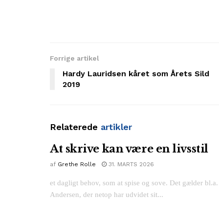
Forrige artikel
Hardy Lauridsen kåret som Årets Sild
2019
Relaterede
artikler
At skrive kan være en livsstil
af
Grethe Rolle
31. MARTS 2026
et dagligt behov, som at spise og sove. Det gælder bl.a.
Andersen, der netop har udvidet sit...