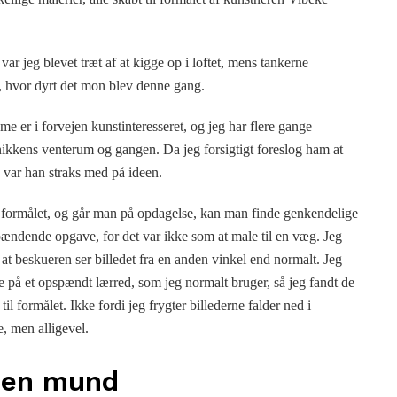
var jeg blevet træt af at kigge op i loftet, mens tankerne
, hvor dyrt det mon blev denne gang.
 er i forvejen kunstinteresseret, og jeg har flere gange
linikkens venterum og gangen. Da jeg forsigtigt foreslog ham at
t, var han straks med på ideen.
il formålet, og går man på opdagelse, kan man finde genkendelige
spændende opgave, for det var ikke som at male til en væg. Jeg
, at beskueren ser billedet fra en anden vinkel end normalt. Jeg
e på et opspændt lærred, som jeg normalt bruger, så jeg fandt de
 til formålet. Ikke fordi jeg frygter billederne falder ned i
, men alligevel.
ben mund