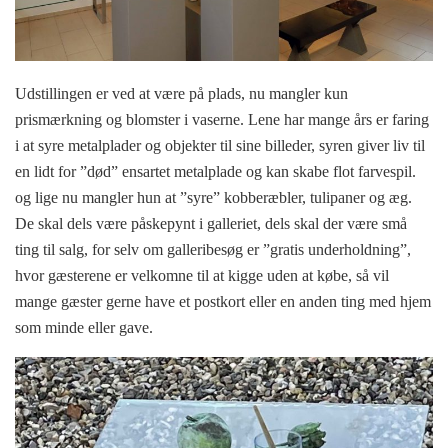
Udstillingen er ved at være på plads, nu mangler kun
prismærkning og blomster i vaserne. Lene har mange års er faring
i at syre metalplader og objekter til sine billeder, syren giver liv til
en lidt for ”død” ensartet metalplade og kan skabe flot farvespil.
og lige nu mangler hun at ”syre” kobberæbler, tulipaner og æg.
De skal dels være påskepynt i galleriet, dels skal der være små
ting til salg, for selv om galleribesøg er ”gratis underholdning”,
hvor gæsterene er velkomne til at kigge uden at købe, så vil
mange gæster gerne have et postkort eller en anden ting med hjem
som minde eller gave.