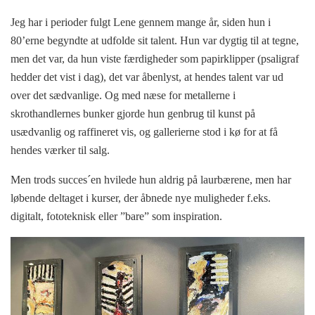
Jeg har i perioder fulgt Lene gennem mange år, siden hun i
80’erne begyndte at udfolde sit talent. Hun var dygtig til at tegne,
men det var, da hun viste færdigheder som papirklipper (psaligraf
hedder det vist i dag), det var åbenlyst, at hendes talent var ud
over det sædvanlige. Og med næse for metallerne i
skrothandlernes bunker gjorde hun genbrug til kunst på
usædvanlig og raffineret vis, og gallerierne stod i kø for at få
hendes værker til salg.
Men trods succes´en hvilede hun aldrig på laurbærene, men har
løbende deltaget i kurser, der åbnede nye muligheder f.eks.
digitalt, fototeknisk eller ”bare” som inspiration.