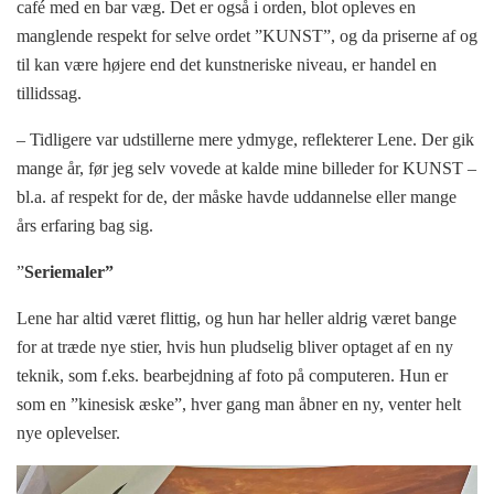
café med en bar væg. Det er også i orden, blot opleves en
manglende respekt for selve ordet ”KUNST”, og da priserne af og
til kan være højere end det kunstneriske niveau, er handel en
tillidssag.
– Tidligere var udstillerne mere ydmyge, reflekterer Lene. Der gik
mange år, før jeg selv vovede at kalde mine billeder for KUNST –
bl.a. af respekt for de, der måske havde uddannelse eller mange
års erfaring bag sig.
”
Seriemaler”
Lene har altid været flittig, og hun har heller aldrig været bange
for at træde nye stier, hvis hun pludselig bliver optaget af en ny
teknik, som f.eks. bearbejdning af foto på computeren. Hun er
som en ”kinesisk æske”, hver gang man åbner en ny, venter helt
nye oplevelser.