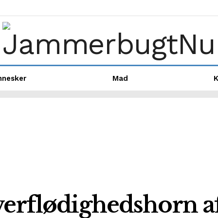
nnesker
Mad
K
verflødighedshorn a