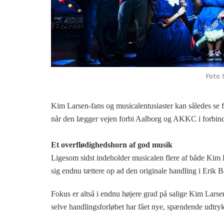
Foto 
Kim Larsen-fans og musicalentusiaster kan således se fr
når den lægger vejen forbi Aalborg og AKKC i forbind
Et overflødighedshorn af god musik
Ligesom sidst indeholder musicalen flere af både Kim L
sig endnu tættere op ad den originale handling i Erik B
Fokus er altså i endnu højere grad på salige Kim Lars
selve handlingsforløbet har fået nye, spændende udtryk