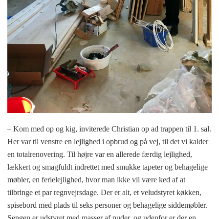
– Kom med op og kig, inviterede Christian op ad trappen til 1. sal.
Her var til venstre en lejlighed i opbrud og på vej, til det vi kalder
en totalrenovering. Til højre var en allerede færdig lejlighed,
lækkert og smagfuldt indrettet med smukke tapeter og behagelige
møbler, en ferielejlighed, hvor man ikke vil være ked af at
tilbringe et par regnvejrsdage. Der er alt, et veludstyret køkken,
spisebord med plads til seks personer og behagelige siddemøbler.
Sengen er udstyret med masser af puder, og udenfor er der en