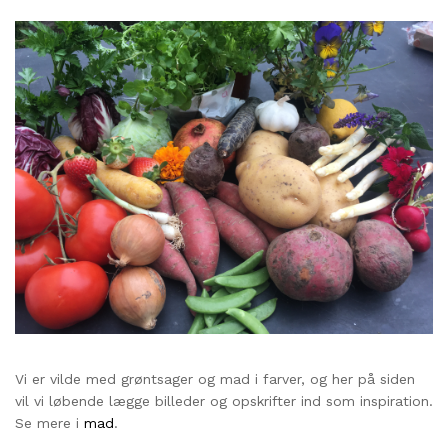
Vi er vilde med grøntsager og mad i farver, og her på siden
vil vi løbende lægge billeder og opskrifter ind som inspiration.
Se mere i
mad
.