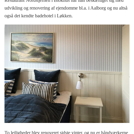
Restaurant Nordstjernen i Blokhus har han beskæftiget sig med
udvikling og renovering af ejendomme bl.a. i Aalborg og nu altså
også det kendte badehotel i Løkken.
To lejligheder blev renoveret sidste vinter, og nu er håndværkerne