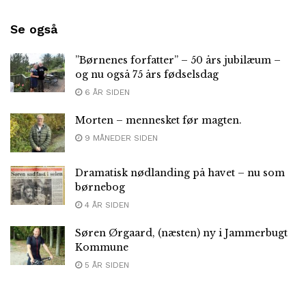
Se også
”Børnenes forfatter” – 50 års jubilæum –
og nu også 75 års fødselsdag
6 ÅR SIDEN
Morten – mennesket før magten.
9 MÅNEDER SIDEN
Dramatisk nødlanding på havet – nu som
børnebog
4 ÅR SIDEN
Søren Ørgaard, (næsten) ny i Jammerbugt
Kommune
5 ÅR SIDEN