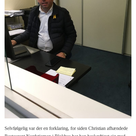
Selvfølgelig var der en forklaring, for siden Christian afhændede