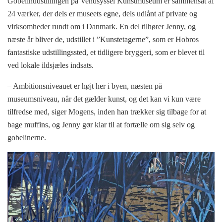
Gobelinudstillingen på Vendsyssel Kunstmuseum er sammensat af
24 værker, der dels er museets egne, dels udlånt af private og
virksomheder rundt om i Danmark. En del tilhører Jenny, og
næste år bliver de, udstillet i ”Kunstetagerne”, som er Hobros
fantastiske udstillingssted, et tidligere bryggeri, som er blevet til
ved lokale ildsjæles indsats.
– Ambitionsniveauet er højt her i byen, næsten på
museumsniveau, når det gælder kunst, og det kan vi kun være
tilfredse med, siger Mogens, inden han trækker sig tilbage for at
bage muffins, og Jenny gør klar til at fortælle om sig selv og
gobelinerne.