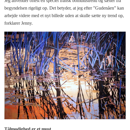
Jeg anvender oftest en speciel fransk bomuldstrend og sætter fra
begyndelsen rigeligt op. Det betyder, at jeg efter ”Gudenåen” kan
arbejde videre med et nyt billede uden at skulle sætte ny trend op,
forklarer Jenny.
Tålmodighed er et must