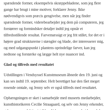
spændende former, eksempelvis skræppebladene, som jeg flere
gange har brugt i mine motiver, forklarer Jenny. Ikke
nødvendigvis som præcis gengivelse, men når jeg finder
spændende former, viderebearbejder jeg dem på computeren, jeg
forstørrer og formindsker detaljer indtil jeg opnår et
tilfredsstillende resultat. Farvemæssigt er jeg frit stillet, for det er i
højere grad strukturerne i stængler og blade, der interesserer mig,
og med udgangspunkt i plantens oprindelige farver, kan jeg
nedtone og forstærke og lægge helt nye nuancer ind.
Glad og tilfreds med resultatet
Udstillingen i Vendsyssel Kunstmuseum åbnede den 19. juni og
kan ses indtil 19. september. Helt berettiget har den fået meget
rosende omtale, og Jenny selv er også tilfreds med resultatet.
Ophængningen er sket i samarbejde med museets medarbejder,
kunsthistorikeren Cecilie Straagaard, og selv om Jenny erkender,