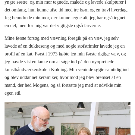
yngre søstre, og min mor tegnede, malede og lavede skulpturer i
det omfang, hun kunne afse tid med tre børn og en travl hverdag.
Jeg beundrede min mor, der kunne tegne alt, jeg har også tegnet
en del, men for mig var det vigtigste også farverne.
Mine første forsøg med vævning foregik på en væv, jeg selv
lavede af en dukkeseng og med nogle stofstrimler lavede jeg en
profil af en kat. Først i 1973 købte jeg min første rigtige væv, og
jeg havde vist en tanke om at søge ind på den nyoprettede
kunsthåndværkerskole i Kolding. Min veninde søgte samtidig ind
og blev uddannet keramiker, hvorimod jeg blev bremset af en
mand, der hed Mogens, og så fortsatte jeg med at udvikle min
egen stil.