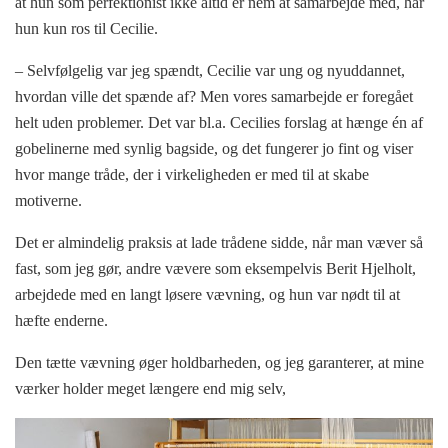
at hun som perfektionist ikke altid er nem at samarbejde med, har
hun kun ros til Cecilie.
– Selvfølgelig var jeg spændt, Cecilie var ung og nyuddannet,
hvordan ville det spænde af? Men vores samarbejde er foregået
helt uden problemer. Det var bl.a. Cecilies forslag at hænge én af
gobelinerne med synlig bagside, og det fungerer jo fint og viser
hvor mange tråde, der i virkeligheden er med til at skabe
motiverne.
Det er almindelig praksis at lade trådene sidde, når man væver så
fast, som jeg gør, andre vævere som eksempelvis Berit Hjelholt,
arbejdede med en langt løsere vævning, og hun var nødt til at
hæfte enderne.
Den tætte vævning øger holdbarheden, og jeg garanterer, at mine
værker holder meget længere end mig selv,