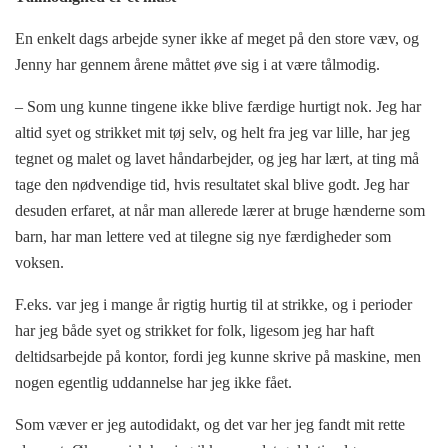
En enkelt dags arbejde syner ikke af meget på den store væv, og
Jenny har gennem årene måttet øve sig i at være tålmodig.
– Som ung kunne tingene ikke blive færdige hurtigt nok. Jeg har
altid syet og strikket mit tøj selv, og helt fra jeg var lille, har jeg
tegnet og malet og lavet håndarbejder, og jeg har lært, at ting må
tage den nødvendige tid, hvis resultatet skal blive godt. Jeg har
desuden erfaret, at når man allerede lærer at bruge hænderne som
barn, har man lettere ved at tilegne sig nye færdigheder som
voksen.
F.eks. var jeg i mange år rigtig hurtig til at strikke, og i perioder
har jeg både syet og strikket for folk, ligesom jeg har haft
deltidsarbejde på kontor, fordi jeg kunne skrive på maskine, men
nogen egentlig uddannelse har jeg ikke fået.
Som væver er jeg autodidakt, og det var her jeg fandt mit rette