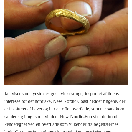
Jan viser sine nyeste designs i vielsesringe, inspireret af tidens
interesse for det nordiske. New Nordic Coast hedder ringene, der
er inspireret af havet og har en riflet overflade, som når sandkorn
samler sig i mønstre i vinden. New Nordic-Forest er derimod
kendetegnet ved en overflade som vi kender fra bøgetræernes
bark. Og naturligvis glimter bittesmå diamanter i ringenes