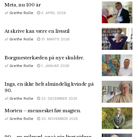
Meta, nu 100 år
af
Grethe Rolle
5. APRIL 2026
At skrive kan være en livsstil
af
Grethe Rolle
31. MARTS 2026
Borgmesterkæden på nye skuldre.
af
Grethe Rolle
1. JANUAR 2026
Inga, en ikke helt almindelig kvinde på
90.
af
Grethe Rolle
23. DECEMBER 2025
Morten – mennesket før magten.
af
Grethe Rolle
20. NOVEMBER 2025
90 – en milepæl, og så går livet videre.