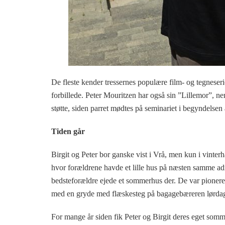
De fleste kender tressernes populære film- og tegneser
forbillede. Peter Mouritzen har også sin ”Lillemor”, ne
støtte, siden parret mødtes på seminariet i begyndelsen 
Tiden går
Birgit og Peter bor ganske vist i Vrå, men kun i vint
hvor forældrene havde et lille hus på næsten samme adre
bedsteforældre ejede et sommerhus der. De var pionere
med en gryde med flæskesteg på bagagebæreren lørdag, 
For mange år siden fik Peter og Birgit deres eget som