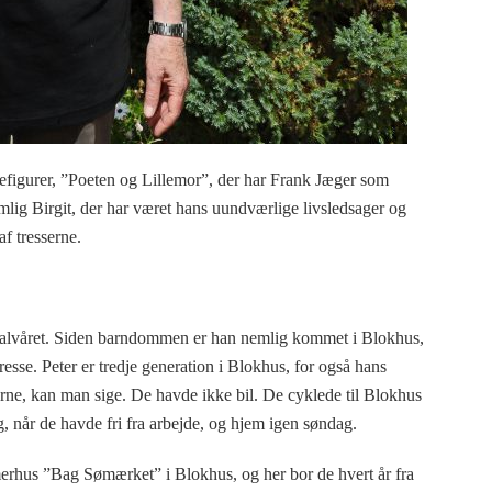
iefigurer, ”Poeten og Lillemor”, der har Frank Jæger som
mlig Birgit, der har været hans uundværlige livsledsager og
af tresserne.
erhalvåret. Siden barndommen er han nemlig kommet i Blokhus,
sse. Peter er tredje generation i Blokhus, for også hans
rne, kan man sige. De havde ikke bil. De cyklede til Blokhus
når de havde fri fra arbejde, og hjem igen søndag.
merhus ”Bag Sømærket” i Blokhus, og her bor de hvert år fra