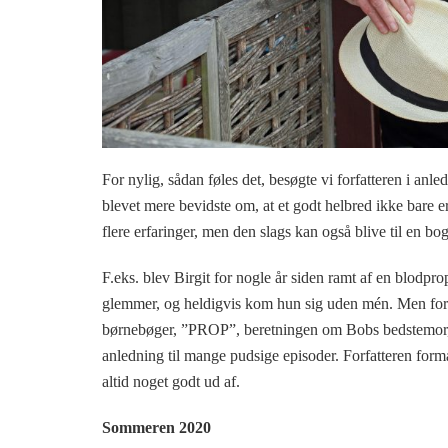
For nylig, sådan føles det, besøgte vi forfatteren i anl
blevet mere bevidste om, at et godt helbred ikke bare er
flere erfaringer, men den slags kan også blive til en bog
F.eks. blev Birgit for nogle år siden ramt af en blodpr
glemmer, og heldigvis kom hun sig uden mén. Men for fo
børnebøger, ”PROP”, beretningen om Bobs bedstemor, de
anledning til mange pudsige episoder. Forfatteren formå
altid noget godt ud af.
Sommeren 2020