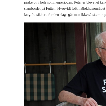
påske og i hele sommerperioden. Peter er blevet et kendt
stambordet på Futten. Hvorvidt folk i Blokhusområdet ve
langtfra sikkert, for den slags går man ikke så stærkt o