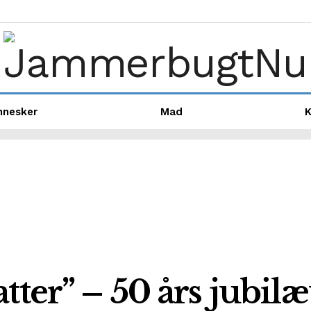
nnesker
Mad
K
tter” – 50 års jubi