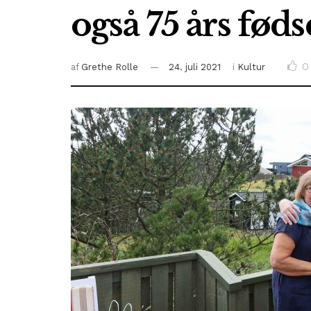
også 75 års føds
0
af
Grethe Rolle
24. juli 2021
i
Kultur