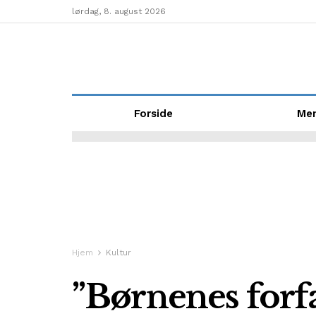
lørdag, 8. august 2026
Forside
Me
Hjem
Kultur
”Børnenes forfa